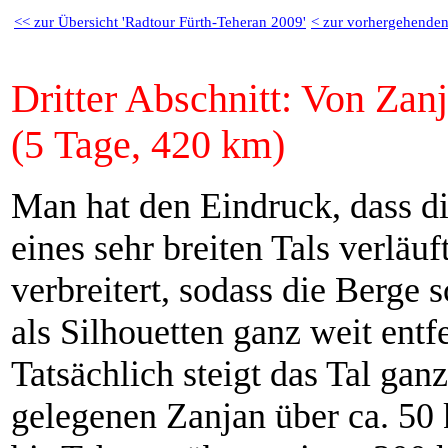
<< zur Übersicht 'Radtour Fürth-Teheran 2009'
< zur vorhergehenden
Dritter Abschnitt: Von Zan
(5 Tage, 420 km)
Man hat den Eindruck, dass di
eines sehr brei­ten Tals ver­lä
ver­brei­tert, so­dass die Berg
als Sil­hou­etten ganz weit ent
Tatsächlich steigt das Tal ga
ge­le­ge­nen Zanjan über ca. 5