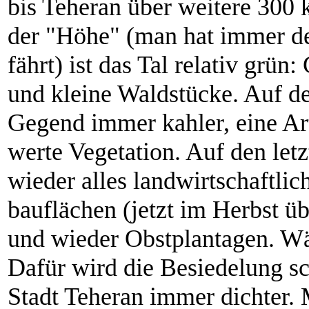
bis Teheran über weitere 300 
der "Höhe" (man hat immer d
fährt) ist das Tal relativ grün: 
und kleine Wald­stücke. Auf d
Gegend immer kahler, eine Art
werte Vegetation. Auf den let
wieder alles land­wirt­schaft­lic
bau­flächen (jetzt im Herbst übe
und wieder Obstplantagen. Wä
Dafür wird die Besiedelung sc
Stadt Teheran immer dichter. 