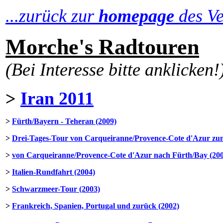
...zurück zur
homepage
des Ve
Morche's Radtouren
(Bei Interesse bitte anklicken!
>
Iran 2011
>
Fürth/Bayern - Teheran (2009)
>
Drei-Tages-Tour von Carqueiranne/Provence-Cote d'Azur zu
>
von Carqueiranne/Provence-Cote d'Azur nach Fürth/Bay (20
>
Italien-Rundfahrt (2004)
>
Schwarzmeer-Tour (2003)
>
Frankreich, Spanien, Portugal und zurück (2002)